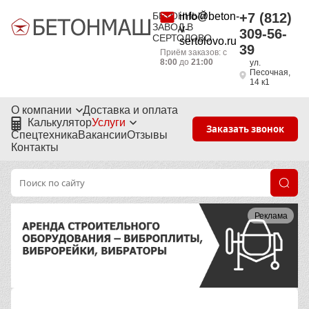
БЕТОННЫЙ
info@beton-
+7 (812)
ЗАВОД В
v-
309-56-
СЕРТОЛОВО
sertolovo.ru
39
Приём заказов: с
8:00
до
21:00
ул.
Песочная,
14 к1
О компании
Доставка и оплата
Калькулятор
Услуги
Заказать звонок
Спецтехника
Вакансии
Отзывы
Контакты
Реклама