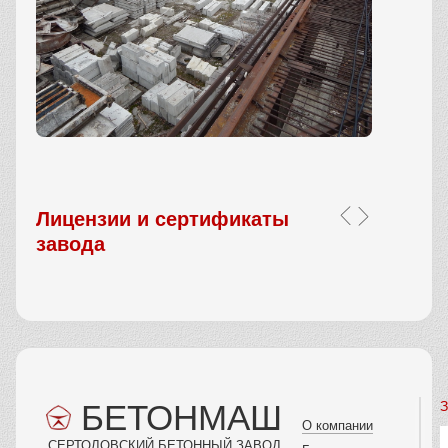
Лицензии и сертификаты
завода
БЕТОНМАШ
З
О компании
СЕРТОЛОВСКИЙ БЕТОННЫЙ ЗАВОД