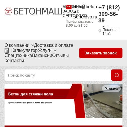
БЕТОННЫЙ
info@beton-
+7 (812)
ЗАВОД В
v-
309-56-
СЕРТОЛОВО
sertolovo.ru
39
Приём заказов: с
8:00
до
21:00
ул.
Песочная,
14 к1
О компании
Доставка и оплата
Калькулятор
Услуги
Заказать звонок
Спецтехника
Вакансии
Отзывы
Контакты
Реклама