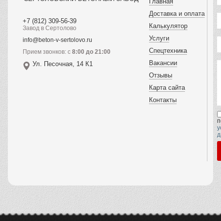
Главная
Доставка и оплата
+7 (812) 309-56-39
Калькулятор
Завод в Сертолово
Услуги
info@beton-v-sertolovo.ru
Спецтехника
Прием звонков: с
8:00 до 21:00
Вакансии
Ул. Песочная, 14 К1
Отзывы
Карта сайта
Контакты
п
у
д