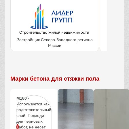
Застройщик Северо-Западного региона
Крупнейш
России
объ
Марки бетона для стяжки пола
М100 -
Используется как
подготовительный
слой. Подходит
для черновых
работ, не несёт