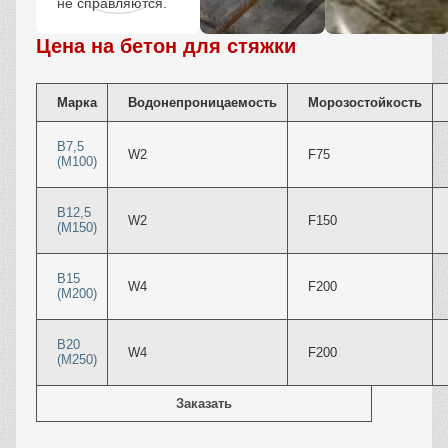
не справляются.
Цена на бетон для стяжки
Марка
Водонепроницаемость
Морозостойкость
В7,5
W2
F75
(М100)
В12,5
W2
F150
(М150)
В15
W4
F200
(М200)
В20
W4
F200
(М250)
Заказать