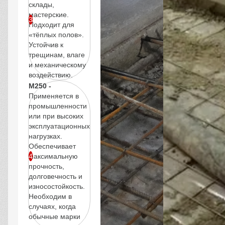
склады,
мастерские.
Подходит для
«тёплых полов».
Устойчив к
трещинам, влаге
и механическому
воздействию.
М250 -
Применяется в
промышленности
или при высоких
эксплуатационных
нагрузках.
Обеспечивает
максимальную
прочность,
долговечность и
износостойкость.
Необходим в
случаях, когда
обычные марки