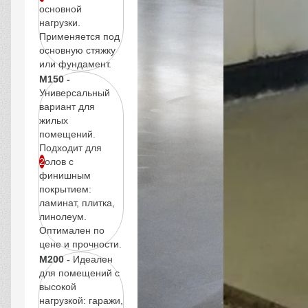
основной
нагрузки.
Применяется под
основную стяжку
или фундамент.
М150 -
Универсальный
вариант для
жилых
помещений.
Подходит для
полов с
финишным
покрытием:
ламинат, плитка,
линолеум.
Оптимален по
цене и прочности.
М200 -
Идеален
для помещений с
высокой
нагрузкой: гаражи,