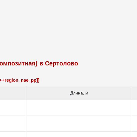
композитная) в Сертолово
++region_nae_pp]]
Длина, м