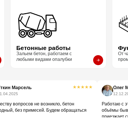
Бетонные работы
Фу
Зальем бетон, работаем с
От ч
любыми видами опалубки
про
★
★
★
★
★
Уткин Марсель
Олег 
1.04.2025
12.12.2
еству вопросов не возникло, бетон
Работаю с э
одный, без примесей. Будем обращаться
объёмы быва
приезжает с
путаницы