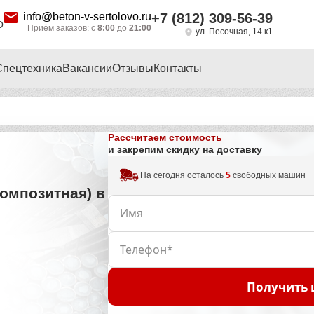
info@beton-v-sertolovo.ru
+7 (812) 309-56-39
О
Приём заказов: с
8:00
до
21:00
ул. Песочная, 14 к1
Спецтехника
Вакансии
Отзывы
Контакты
Рассчитаем стоимость
и закрепим скидку на доставку
На сегодня осталось
5
свободных машин
омпозитная) в
Получить 