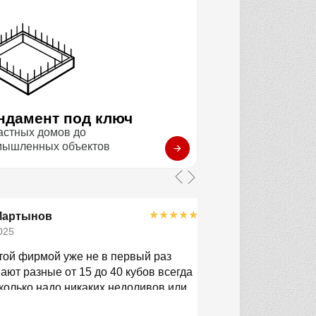
ндамент под ключ
астных домов до
мышленных объектов
★
★
★
★
★
Мартынов
Филиппов 
025
23.11.2025
той фирмой уже не в первый раз
В этот раз везли 
ют разные от 15 до 40 кубов всегда
чётко по времени
колько надо никаких недоливов или
детали, помогли с
стабильность!