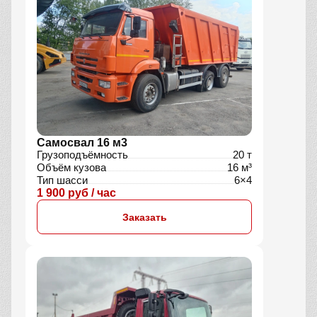
Самосвал 16 м3
Грузоподъёмность
20 т
Объём кузова
16 м³
Тип шасси
6×4
1 900 руб / час
Заказать