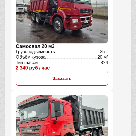
Самосвал 20 м3
Грузоподъёмность
25 т
Объём кузова
20 м³
Тип шасси
8×4
2 340 руб / час
Заказать