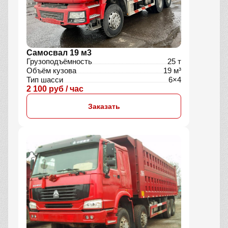
Самосвал 19 м3
Грузоподъёмность
25 т
Объём кузова
19 м³
Тип шасси
6×4
2 100 руб / час
Заказать