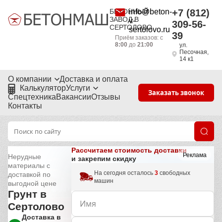
БЕТОННЫЙ
info@beton-
+7 (812)
ЗАВОД В
v-
309-56-
СЕРТОЛОВО
sertolovo.ru
39
Приём заказов: с
8:00
до
21:00
ул.
Песочная,
14 к1
О компании
Доставка и оплата
Калькулятор
Услуги
Заказать звонок
Спецтехника
Вакансии
Отзывы
Контакты
Рассчитаем стоимость доставки
Реклама
Нерудные
и закрепим скидку
материалы с
На сегодня осталось
3
свободных
доставкой по
машин
выгодной цене
Грунт в
Сертолово
Доставка в