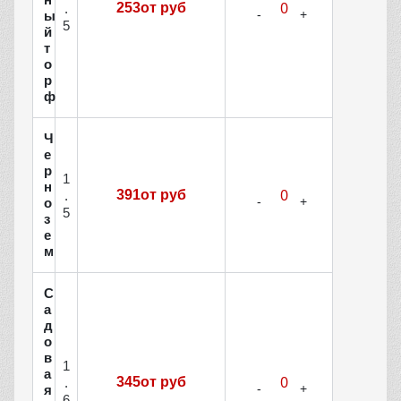
253от руб
.
ы
5
й
т
о
р
ф
Ч
е
р
1
н
391от руб
.
о
5
з
е
м
С
а
д
о
в
1
а
345от руб
.
я
6