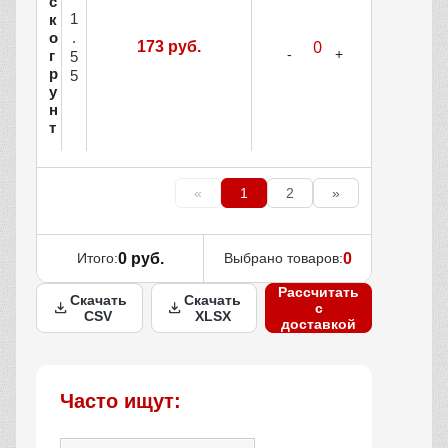
с
1
к
о
.
173 руб.
г
5
р
5
у
н
т
«
1
2
»
Итого:
0 руб.
Выбрано товаров:
0
Рассчитать
Скачать
Скачать
с
CSV
XLSX
доставкой
Часто ищут: