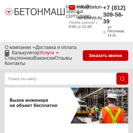
БЕТОННЫЙ
info@beton-
+7 (812)
ЗАВОД В
v-
309-56-
СЕРТОЛОВО
sertolovo.ru
39
Приём заказов: с
8:00
до
21:00
ул.
Песочная,
14 к1
О компании
Доставка и оплата
Калькулятор
Услуги
Заказать звонок
Спецтехника
Вакансии
Отзывы
Контакты
Реклама