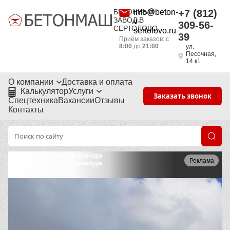
БЕТОННЫЙ
info@beton-
+7 (812)
ЗАВОД В
v-
309-56-
СЕРТОЛОВО
sertolovo.ru
39
Приём заказов: с
8:00
до
21:00
ул.
Песочная,
14 к1
О компании
Доставка и оплата
Калькулятор
Услуги
Заказать звонок
Спецтехника
Вакансии
Отзывы
Контакты
ПО в Сертолово с завода
Реклама
ПО в Сертолово с завода