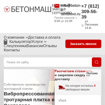
БЕТОННЫЙ
info@beton-
+7 (812)
ЗАВОД В
v-
309-56-
СЕРТОЛОВО
sertolovo.ru
39
Приём заказов: с
8:00
до
21:00
ул.
Песочная,
14 к1
О компании
Доставка и оплата
Калькулятор
Услуги
Заказать звонок
Спецтехника
Вакансии
Отзывы
Контакты
Рассчитаем стоимость
Реклама
и закрепим скидку на
доставку
Собственное производство
На сегодня осталось
5
тротуарной плитки
свободных машин
Вибропрессованная
тротуарная плитка в